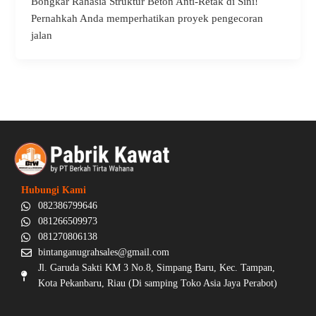
Bongkar Rahasia Struktur Beton Anti-Retak di Sini!
Pernahkah Anda memperhatikan proyek pengecoran
jalan
Hubungi Kami
082386799646
081266509973
081270806138
bintanganugrahsales@gmail.com
Jl. Garuda Sakti KM 3 No.8, Simpang Baru, Kec. Tampan,
Kota Pekanbaru, Riau (Di samping Toko Asia Jaya Perabot)