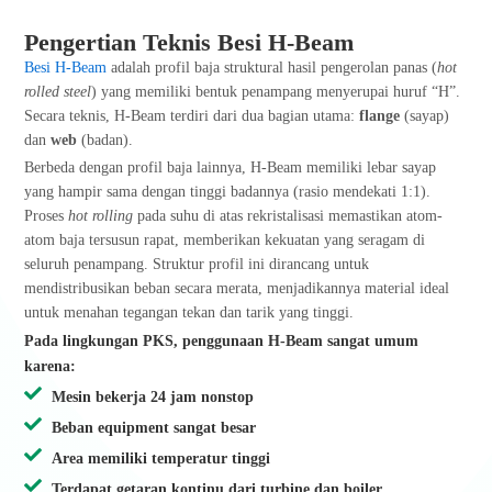
Pengertian Teknis Besi H-Beam
Besi H-Beam
adalah profil baja struktural hasil pengerolan panas (
hot
rolled steel
) yang memiliki bentuk penampang menyerupai huruf “H”.
Secara teknis, H-Beam terdiri dari dua bagian utama:
flange
(sayap)
dan
web
(badan).
Berbeda dengan profil baja lainnya, H-Beam memiliki lebar sayap
yang hampir sama dengan tinggi badannya (rasio mendekati 1:1).
Proses
hot rolling
pada suhu di atas rekristalisasi memastikan atom-
atom baja tersusun rapat, memberikan kekuatan yang seragam di
seluruh penampang. Struktur profil ini dirancang untuk
mendistribusikan beban secara merata, menjadikannya material ideal
untuk menahan tegangan tekan dan tarik yang tinggi.
Pada lingkungan PKS, penggunaan H-Beam sangat umum
karena:
Mesin bekerja 24 jam nonstop
Beban equipment sangat besar
Area memiliki temperatur tinggi
Terdapat getaran kontinu dari turbine dan boiler