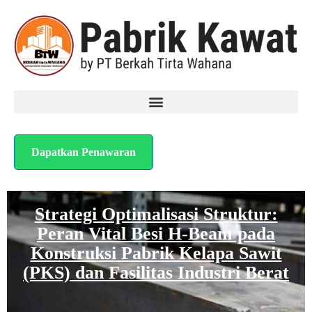
Dapatkan Penawaran
Strategi Optimalisasi Struktur:
Peran Vital Besi H-Beam pada
Konstruksi Pabrik Kelapa Sawit
(PKS) dan Fasilitas Industri Berat