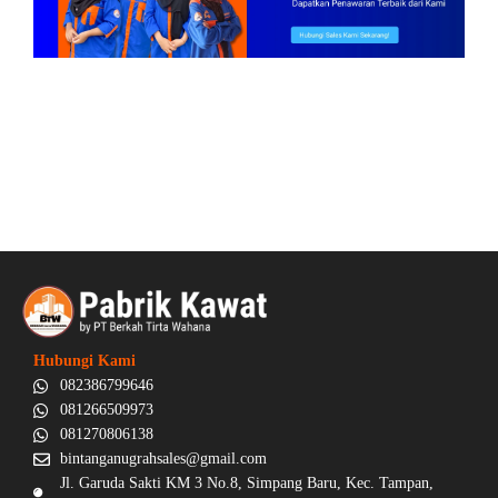
Hubungi Kami
082386799646
081266509973
081270806138
bintanganugrahsales@gmail.com
Jl. Garuda Sakti KM 3 No.8, Simpang Baru, Kec. Tampan,