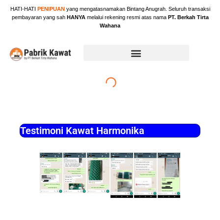
Skip
HATI-HATI
PENIPUAN
yang mengatasnamakan Bintang Anugrah. Seluruh transaksi
to
pembayaran yang sah
HANYA
melalui rekening resmi atas nama
PT. Berkah Tirta
content
Wahana
Testimoni Kawat Harmonika