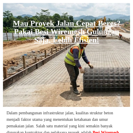
Mau Proyek Jalan Cepat Beres?
Pakai Besi Wiremesh Gulungan
Saja, Lebih Efisien!
Dalam pembangunan infrastruktur jalan, kualitas struktur beton
menjadi faktor utama yang menentukan ketahanan dan umur
pemakaian jalan. Salah satu material yang kini semakin banyak
digunakan kontraktor dan pelaksana proyek adalah
Besi Wiremesh