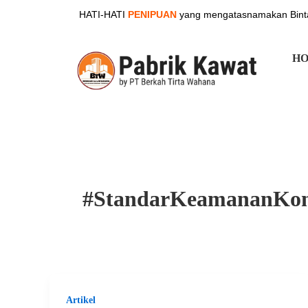
Skip
HATI-HATI
PENIPUAN
yang mengatasnamakan Binta
to
content
H
#StandarKeamananKon
Artikel