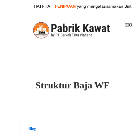
Skip
HATI-HATI
PENIPUAN
yang mengatasnamakan Binta
to
content
H
Struktur Baja WF
Blog