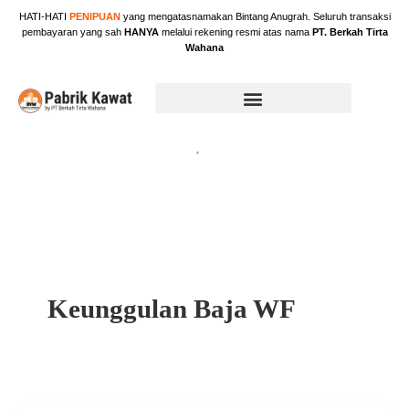
Skip
HATI-HATI
PENIPUAN
yang mengatasnamakan Bintang Anugrah. Seluruh transaksi
to
pembayaran yang sah
HANYA
melalui rekening resmi atas nama
PT. Berkah Tirta
content
Wahana
Keunggulan Baja WF