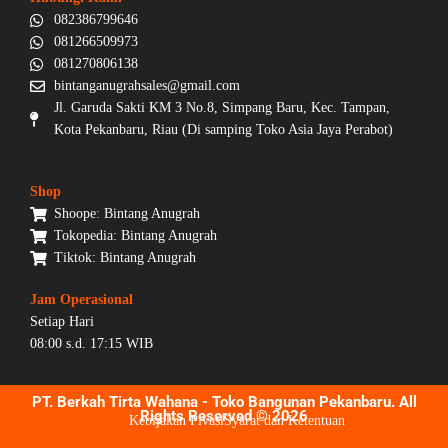
082386799646
081266509973
081270806138
bintanganugrahsales@gmail.com
Jl. Garuda Sakti KM 3 No.8, Simpang Baru, Kec. Tampan,
Kota Pekanbaru, Riau (Di samping Toko Asia Jaya Perabot)
Shop
Shoope: Bintang Anugrah
Tokopedia: Bintang Anugrah
Tiktok: Bintang Anugrah
Jam Operasional
Setiap Hari
08:00 s.d. 17:15 WIB
PT. Berkah Tirta Wahana - Toko Bangunan Pekanbaru. All
Rights Reserved © 2026
Kebijakan Pivasi
Syarat dan Ketentuan