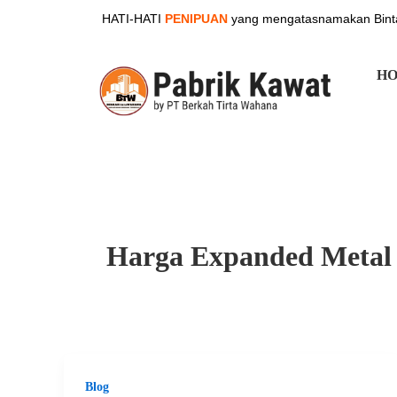
Skip
HATI-HATI
PENIPUAN
yang mengatasnamakan Binta
to
content
H
Harga Expanded Metal
Blog