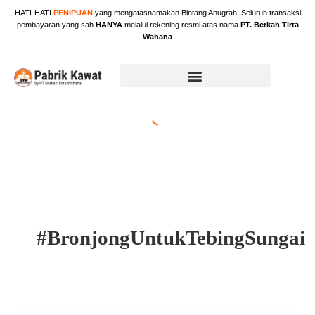
Skip
HATI-HATI
PENIPUAN
yang mengatasnamakan Bintang Anugrah. Seluruh transaksi
to
pembayaran yang sah
HANYA
melalui rekening resmi atas nama
PT. Berkah Tirta
content
Wahana
#BronjongUntukTebingSungai