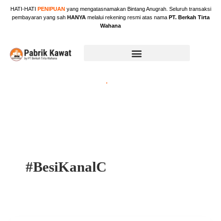
Skip
HATI-HATI
PENIPUAN
yang mengatasnamakan Bintang Anugrah. Seluruh transaksi
to
pembayaran yang sah
HANYA
melalui rekening resmi atas nama
PT. Berkah Tirta
content
Wahana
#BesiKanalC