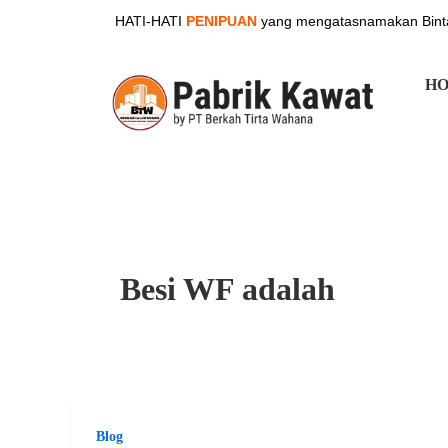
Skip
HATI-HATI
PENIPUAN
yang mengatasnamakan Binta
to
content
H
Besi WF adalah
Blog