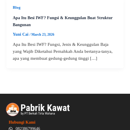
Blog
Apa Itu Besi IWF? Fungsi & Keunggulan Buat Struktur
Bangunan
Yuni Cai
/
March 23, 2026
Apa Itu Besi IWF? Fungsi, Jenis & Keunggulan Baja
yang Wajib Diketahui Pernahkah Anda bertanya-tanya,
apa yang membuat gedung-gedung tinggi […]
Hubungi Kami
082386799646