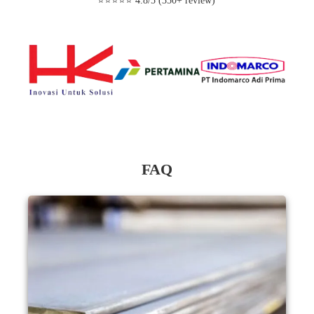
⭐⭐⭐⭐⭐ 4.8/5 (350+ review)
FAQ