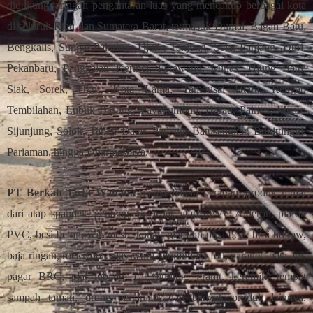
didukung jaringan pengantaran luas yang mencakup berbagai kota
di seluruh Riau dan Sumatera Barat, termasuk Dumai, Bagan Batu,
Bengkalis, Sungai Pakning, Ujung Tanjung, Selat Panjang, Duri,
Pekanbaru, Pangkalan Kerinci, Perawang, Minas, Ujung Batu,
Siak, Sorek, Ukui, Kota Lama, Tambusai Utara, Rengat,
Tembilahan, Lubuk Basung, Payakumbuh, Harau, Painan, Muaro
Sijunjung, Solok, Tanah Datar, Padang, Batusangkar, Bukittinggi,
Pariaman, hingga Dharmasraya.
PT Berkah Tirta Wahana
menyediakan beragam produk mulai
dari atap spandek, genteng, Solarflat, atap uPVC Alderon, plafon
PVC, besi beton, wiremesh, kanal, plat dan pipa besi, besi hollow,
baja ringan, rockwool, glasswool, aluminium foil, paranet, bata api,
pagar BRC, plat lubang, cat dinding, granit, keramik, tempat
sampah taman, drone pertanian, dan banyak produk lainnya.