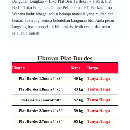
Bangunan Lengkap – Toko Plat Besi Terdekat – Pabrik Plat
Besi – Toko Bangunan Online Pekanbaru – PT. Berkah Tirta
Wahana hadir sebagai solusi belanja material yang mudah dan
hemat. Sekarang, semua kebutuhan bangunan bisa Anda pesan
langsung lewat ponsel—lebih praktis, lebih cepat, dan tentu
saja lebih murah!”
Ukuran Plat-Bordes
Ukuran
Berat
Harga
Plat-Bordes 1.5mmx4″x8″
40 kg
Tanya Harga
Plat-Bordes 1.8mmx4″x8″
43 kg
Tanya Harga
Plat-Bordes 2mmx4″x8″
52 kg
Tanya Harga
Plat-Bordes 2.3mmx4″x8″
59 kg
Tanya Harga
Plat-Bordes 2.7mmx4″x8″
65 kg
Tanya Harga