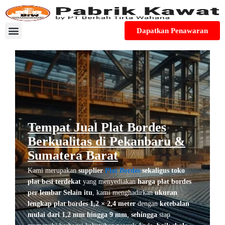
Skip
to
content
Dapatkan Penawaran
Tentang Kami
Apa Kata Pelanggan Kami?
Cek Lokasi Toko
Tempat Jual Plat Bordes
Berkualitas di Pekanbaru &
Sumatera Barat
Kami merupakan
supplier
Plat Bordes
sekaligus toko
plat besi terdekat
yang menyediakan
harga plat bordes
per lembar
Selain itu
, kami menghadirkan
ukuran
lengkap plat bordes 1,2 × 2,4 meter
dengan
ketebalan
mulai dari 1,2 mm hingga 9 mm
,
sehingga
siap