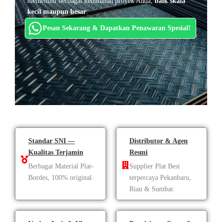
memenuhi berbagai kebutuhan proyek Anda,
baik skala
kecil maupun besar
.
Pesan Sekarang & Dapatkan Penawaran Spesial!
Standar SNI —
Distributor & Agen
Kualitas Terjamin
Resmi
Berbagai Material Plat-
Supplier Plat Besi
Bordes, 100% original.
terpercaya Pekanbaru,
Riau & Sumbar.