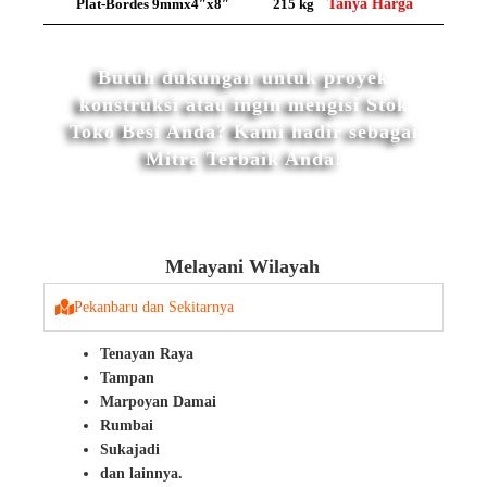
Plat-Bordes 9mmx4″x8″
215 kg
Tanya Harga
Butuh dukungan untuk proyek
konstruksi atau ingin mengisi Stok
Toko Besi Anda? Kami hadir sebagai
Mitra Terbaik Anda!
Melayani Wilayah
Pekanbaru dan Sekitarnya
Tenayan Raya
Tampan
Marpoyan Damai
Rumbai
Sukajadi
dan lainnya.