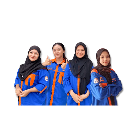
Jangan Lewatkan! Penawaran
Terbaik Seamless Steel Pipe
untuk Proyek Anda
Bintang Anugrah Pekanbaru siap memberikan harga
Terbaik untuk pembelian Seamless Steel Pipe. Segera
pesan dan dapatkan penawaran terbaik dengan
pengiriman ke seluruh Riau & Sumatera Barat.
Dapatkan Penawaran Sekarang