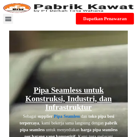
Skip
to
content
Dapatkan Penawaran
Tentang Kami
Apa Kata Pelanggan Kami?
Cek Lokasi Toko
Pipa Seamless untuk
Konstruksi, Industri, dan
Infrastruktur
Sebagai
supplier
Pipa Seamless
dan
toko pipa besi
terpercaya
, kami bekerja sama langsung dengan
pabrik
pipa seamless
untuk menyediakan
harga pipa seamless
per batang yang kompetitif
. Kami juga melayani