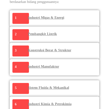
berdasarkan bidang penggunaannya:
Industri Migas & Energi
1
Pembangkit Listrik
2
Konstruksi Berat & Struktur
3
Industri Manufaktur
4
Sistem Fluida & Mekanikal
5
Industri Kimia & Petrokimia
6