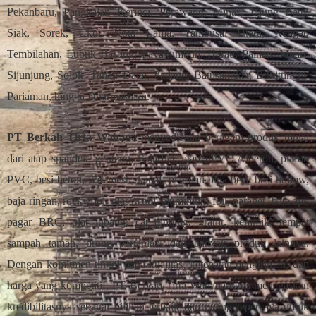
Pekanbaru, Pangkalan Kerinci, Perawang, Minas, Ujung Batu,
Siak, Sorek, Ukui, Kota Lama, Tambusai Utara, Rengat,
Tembilahan, Lubuk Basung, Payakumbuh, Harau, Painan, Muaro
Sijunjung, Solok, Tanah Datar, Padang, Batusangkar, Bukittinggi,
Pariaman, hingga Dharmasraya.
PT Berkah Tirta Wahana
menyediakan beragam produk mulai
dari atap spandek, genteng, Solarflat, atap uPVC Alderon, plafon
PVC, besi beton, wiremesh, kanal, plat dan pipa besi, besi hollow,
baja ringan, rockwool, glasswool, aluminium foil, paranet, bata api,
pagar BRC, plat lubang, cat dinding, granit, keramik, tempat
sampah taman, drone pertanian, dan banyak produk lainnya.
Dengan komitmen tinggi pada kualitas, ketepatan pengiriman, dan
harga yang kompetitif, PT Berkah Tirta Wahana terus menegaskan
kredibilitasnya sebagai pilihan terbaik dan paling tepercaya untuk