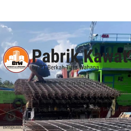
Sejak berdirinya pada 2012,
PT Berkah Tirta Wahana
menjadi
supplier material konstruksi terpercaya bagi kontraktor proyek
maupun konsumen rumah tangga. Berpusat di Pekanbaru, kami
didukung jaringan pengantaran luas yang mencakup berbagai kota
di seluruh Riau dan Sumatera Barat, termasuk Dumai, Bagan Batu,
Bengkalis, Sungai Pakning, Ujung Tanjung, Selat Panjang, Duri,