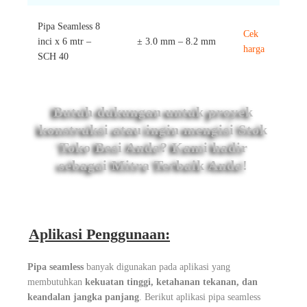
Pipa Seamless 8
Cek
inci x 6 mtr –
± 3.0 mm – 8.2 mm
harga
SCH 40
Butuh dukungan untuk proyek
konstruksi atau ingin mengisi Stok
Toko Besi Anda? Kami hadir
sebagai Mitra Terbaik Anda!
Aplikasi Penggunaan:
Pipa seamless
banyak digunakan pada aplikasi yang
membutuhkan
kekuatan tinggi, ketahanan tekanan, dan
keandalan jangka panjang
. Berikut aplikasi pipa seamless