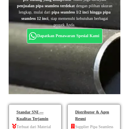
penjualan pipa seamless terdekat
dengan pilihan ukuran
lengkap, mulai dari
pipa seamless 1/2 inci hingga pipa
seamless 12 inci
, siap memenuhi kebutuhan berbagai
proyek Anda.
Dapatkan Penawaran Spesial Kami
Standar SNI —
Distributor & Agen
Kualitas Terjamin
Resmi
Terbuat dari Material
Supplier Pipa Seamless