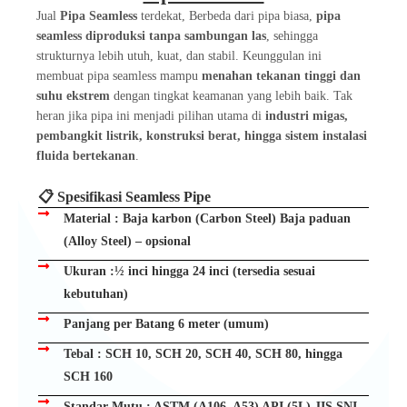
Jual
Pipa Seamless
terdekat, Berbeda dari pipa biasa,
pipa
seamless diproduksi tanpa sambungan las
, sehingga
strukturnya lebih utuh, kuat, dan stabil. Keunggulan ini
membuat pipa seamless mampu
menahan tekanan tinggi dan
suhu ekstrem
dengan tingkat keamanan yang lebih baik. Tak
heran jika pipa ini menjadi pilihan utama di
industri migas,
pembangkit listrik, konstruksi berat, hingga sistem instalasi
fluida bertekanan
.
📋 Spesifikasi Seamless Pipe
Material : Baja karbon (Carbon Steel) Baja paduan
(Alloy Steel) – opsional
Ukuran :½ inci hingga 24 inci (tersedia sesuai
kebutuhan)
Panjang per Batang 6 meter (umum)
Tebal : SCH 10, SCH 20, SCH 40, SCH 80, hingga
SCH 160
Standar Mutu : ASTM (A106, A53) API (5L) JIS SNI