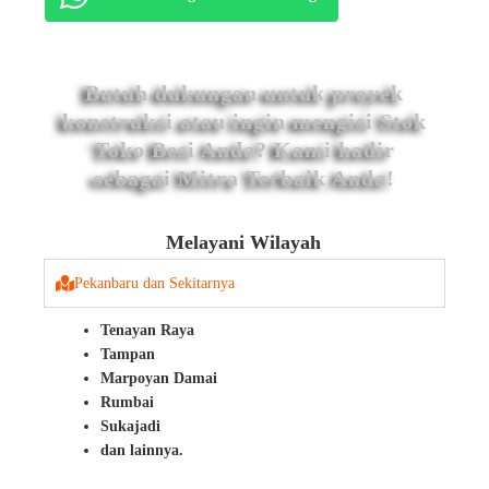
Butuh dukungan untuk proyek
konstruksi atau ingin mengisi Stok
Toko Besi Anda? Kami hadir
sebagai Mitra Terbaik Anda!
Melayani Wilayah
Pekanbaru dan Sekitarnya
Tenayan Raya
Tampan
Marpoyan Damai
Rumbai
Sukajadi
dan lainnya.