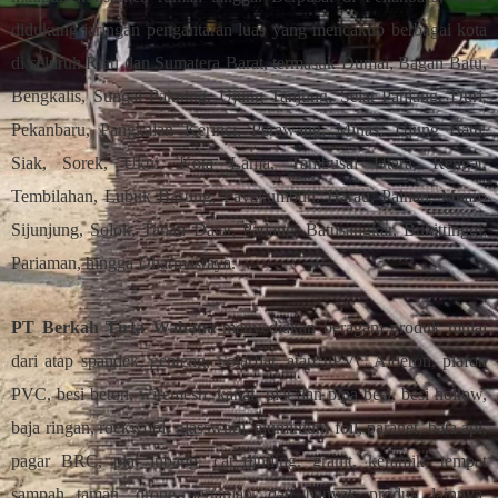
didukung jaringan pengantaran luas yang mencakup berbagai kota
di seluruh Riau dan Sumatera Barat, termasuk Dumai, Bagan Batu,
Bengkalis, Sungai Pakning, Ujung Tanjung, Selat Panjang, Duri,
Pekanbaru, Pangkalan Kerinci, Perawang, Minas, Ujung Batu,
Siak, Sorek, Ukui, Kota Lama, Tambusai Utara, Rengat,
Tembilahan, Lubuk Basung, Payakumbuh, Harau, Painan, Muaro
Sijunjung, Solok, Tanah Datar, Padang, Batusangkar, Bukittinggi,
Pariaman, hingga Dharmasraya.
PT Berkah Tirta Wahana
menyediakan beragam produk mulai
dari atap spandek, genteng, Solarflat, atap uPVC Alderon, plafon
PVC, besi beton, wiremesh, kanal, plat dan pipa besi, besi hollow,
baja ringan, rockwool, glasswool, aluminium foil, paranet, bata api,
pagar BRC, plat lubang, cat dinding, granit, keramik, tempat
sampah taman, drone pertanian, dan banyak produk lainnya.