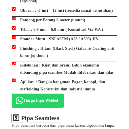
(opsional)
Ukuran : ½ inci – 12 inci (tersedia sesuai kebutuhan)
Panjang per Batang 6 meter (umum)
Tebal : 0,9 mm – 6,0 mm ( Konsultasi Via WA )
Standar Mutu : SNI ASTM (A53 / A500) JIS
Finishing : Hitam (Black Steel) Galvanis Coating anti
karat (opsional)
Kelebihan : Kuat dan presisi Lebih ekonomis
dibanding pipa seamless Mudah difabrikasi dan dilas
Aplikasi : Rangka bangunan Pagar, kanopi, dan
scaffolding Konstruksi dan industri umum
Harga Pipa Welded
5️⃣ Pipa Seamless
Pipa Seamless berbeda dari pipa biasa karena diproduksi tanpa