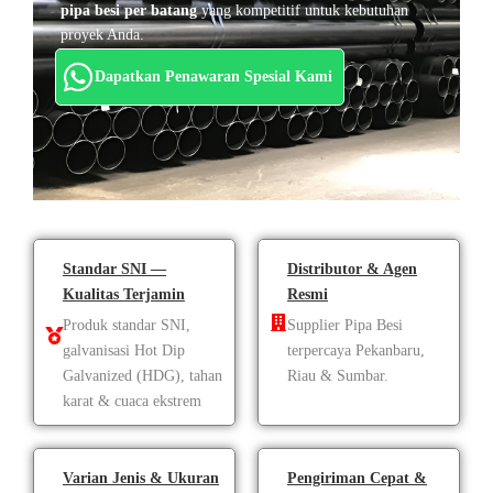
pipa besi per batang
yang kompetitif untuk kebutuhan
proyek Anda.
Dapatkan Penawaran Spesial Kami
Standar SNI —
Distributor & Agen
Kualitas Terjamin
Resmi
Produk standar SNI,
Supplier Pipa Besi
galvanisasi Hot Dip
terpercaya Pekanbaru,
Galvanized (HDG), tahan
Riau & Sumbar.
karat & cuaca ekstrem
Varian Jenis & Ukuran
Pengiriman Cepat &