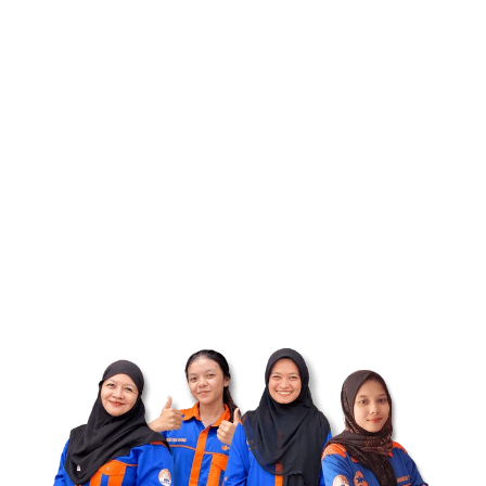
Dapatkan Penawaran untuk Pipa
Besi Proyek Anda
Sedang mencari pipa besi berkualitas dengan harga
kompetitif untuk proyek konstruksi atau industri Anda?
Kami Bintang Anuggrah siap menjadi partner andal
Anda.