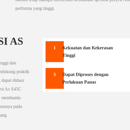
performa yang tinggi.
I AS
1
Kekuatan dan Kekerasan
Tinggi
inggi dan
ndukung praktik
3
Dapat Diproses dengan
 dapat didaur
Perlakuan Panas
Besi As S45C
ta membantu
ususnya pada
yang