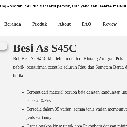
ng Anugrah. Seluruh transaksi pembayaran yang sah
HANYA
melalui
Beranda
Produk
About
FAQ
Review
Besi As S45C
Beli Besi As S45C kini lebih mudah di Bintang Anugrah Pekanb
pabrik, pengiriman cepat ke seluruh Riau dan Sumatera Barat, da
berikut:
Terbuat dari material berupa baja dengan kandungan u
sebesar 0.8%.
Tersedia dalam 35 varian, semua jenis varian mempunya
jenis variannya.
Gratis ongkos kirim untuk area Pekanbaru dengan mini