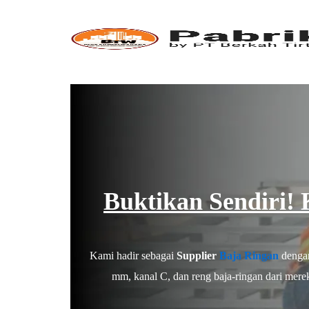
Skip
to
content
Buktikan Sendiri!
Kami hadir sebagai
Supplier
Baja Ringan
deng
mm, kanal C, dan reng baja-ringan dari mer