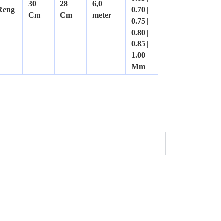
30
28
6,0
Reng
0.70 |
Cm
Cm
meter
0.75 |
0.80 |
0.85 |
1.00
Mm