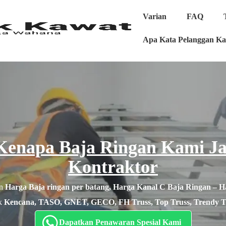
Varian
FAQ
Apa Kata Pelanggan K
 Kenapa Baja Ringan Kami J
Kontraktor
an
Harga Baja ringan per batang, Harga Kanal C Baja Ringan – 
ek
Kencana, TASO, GNET, GECO, FH Truss, Top Truss, Trendy Tru
Dapatkan Penawaran Spesial Kami