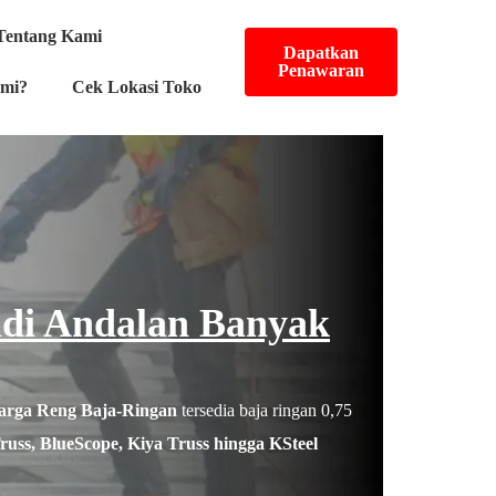
Tentang Kami
Dapatkan
Penawaran
ami?
Cek Lokasi Toko
adi Andalan Banyak
Harga Reng Baja-Ringan
tersedia baja ringan 0,75
ss, BlueScope, Kiya Truss hingga KSteel