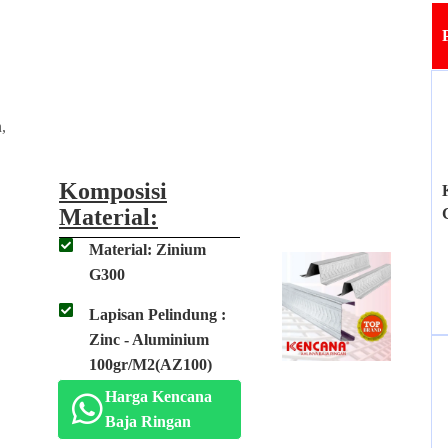
,
Komposisi
Material:
Material: Zinium
G300
Lapisan Pelindung :
Zinc - Aluminium
100gr/M2(AZ100)
Harga Kencana
Baja Ringan