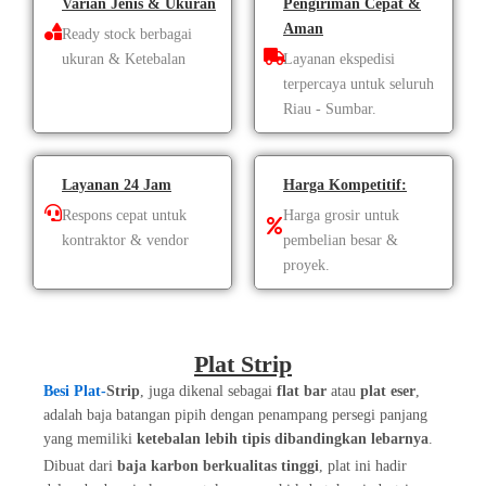
Varian Jenis & Ukuran
Pengiriman Cepat &
Aman
Ready stock berbagai
ukuran & Ketebalan
Layanan ekspedisi
terpercaya untuk seluruh
Riau - Sumbar.
Layanan 24 Jam
Harga Kompetitif:
Respons cepat untuk
Harga grosir untuk
kontraktor & vendor
pembelian besar &
proyek.
Plat Strip
Besi Plat-
Strip
, juga dikenal sebagai
flat bar
atau
plat eser
,
adalah baja batangan pipih dengan penampang persegi panjang
yang memiliki
ketebalan lebih tipis dibandingkan lebarnya
.
Dibuat dari
baja karbon berkualitas tinggi
, plat ini hadir