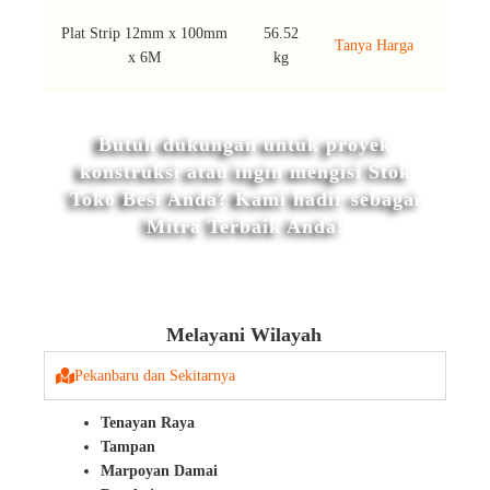
Plat Strip 12mm x 100mm
56.52
Tanya Harga
x 6M
kg
Butuh dukungan untuk proyek
konstruksi atau ingin mengisi Stok
Toko Besi Anda? Kami hadir sebagai
Mitra Terbaik Anda!
Melayani Wilayah
Pekanbaru dan Sekitarnya
Tenayan Raya
Tampan
Marpoyan Damai