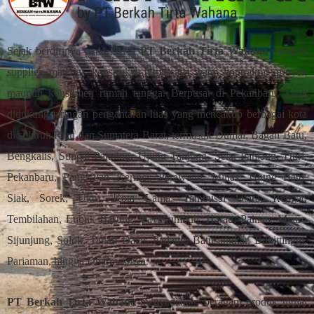
Sejak berdirinya pada 2012,
PT Berkah Tirta Wahana
menjadi
supplier material konstruksi terpercaya bagi kontraktor proyek
maupun konsumen rumah tangga. Berpusat di Pekanbaru, kami
didukung jaringan pengantaran luas yang mencakup berbagai kota
di seluruh Riau dan Sumatera Barat, termasuk Dumai, Bagan Batu,
Bengkalis, Sungai Pakning, Ujung Tanjung, Selat Panjang, Duri,
Pekanbaru, Pangkalan Kerinci, Perawang, Minas, Ujung Batu,
Siak, Sorek, Ukui, Kota Lama, Tambusai Utara, Rengat,
Tembilahan, Lubuk Basung, Payakumbuh, Harau, Painan, Muaro
Sijunjung, Solok, Tanah Datar, Padang, Batusangkar, Bukittinggi,
Pariaman, hingga Dharmasraya.
PT Berkah Tirta Wahana
menyediakan beragam produk mulai