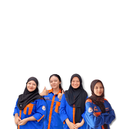
JANGAN TUNDA! BELI PLAT
STRIP ANDA SEKARANG
JUGA
Dapatkan penawaran Plat-Strip terbaik dari kami
sekarang juga. Segera pesan, dengan pengiriman cepat
ke seluruh Riau & Sumatera Barat untuk mendukung
kelancaran proyek Anda.