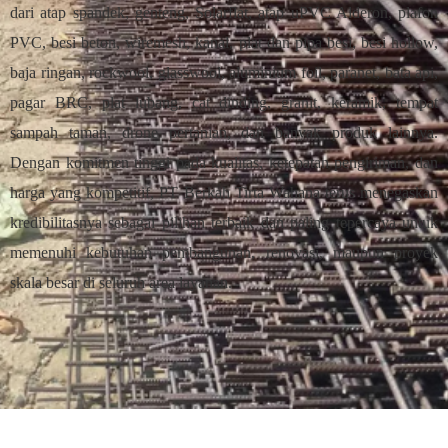
dari atap spandek, genteng, Solarflat, atap uPVC Alderon, plafon
PVC, besi beton, wiremesh, kanal, plat dan pipa besi, besi hollow,
baja ringan, rockwool, glasswool, aluminium foil, paranet, bata api,
pagar BRC, plat lubang, cat dinding, granit, keramik, tempat
sampah taman, drone pertanian, dan banyak produk lainnya.
Dengan komitmen tinggi pada kualitas, ketepatan pengiriman, dan
harga yang kompetitif, PT Berkah Tirta Wahana terus menegaskan
kredibilitasnya sebagai pilihan terbaik dan paling tepercaya untuk
memenuhi kebutuhan pembangunan, renovasi, maupun proyek
skala besar di seluruh area layanan.