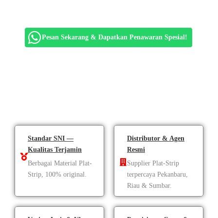
plat strip tebal 3 mm hingga 12 mm, siap untuk berbagai
kebutuhan proyek Anda
Pesan Sekarang & Dapatkan Penawaran Spesial!
Standar SNI —
Distributor & Agen
Kualitas Terjamin
Resmi
Berbagai Material Plat-
Supplier Plat-Strip
Strip, 100% original.
terpercaya Pekanbaru,
Riau & Sumbar.