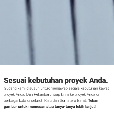
Kawat harmonika, kawat duri, kawat silet,
Sesuai kebutuhan proyek Anda.
hingga roofmesh, untuk proyek Anda di
Pekanbaru dan sekitarnya
Gudang kami disusun untuk menjawab segala kebutuhan kawat
proyek Anda. Dari Pekanbaru, siap kirim ke proyek Anda di
Kawat berkualitas tinggi untuk keamanan, konstruksi, dan berbagai kebutuhan kini
berbagai kota di seluruh Riau dan Sumatera Barat.
Tekan
tersedia di Pabrik Kawat by PT Berkah Tirta Wahana. Kami menyediakan kawat harmonika,
duri, silet, licin, seling, bendrat, hexagonal, petak, parabola, roofmesh, bronjong, dan loket
gambar untuk memesan atau tanya-tanya lebih lanjut!
dengan ketahanan terbaik di kelasnya. Pengiriman cepat dari Pekanbaru ke proyek Anda di
berbagai kota di seluruh Riau & Sumatera Barat.