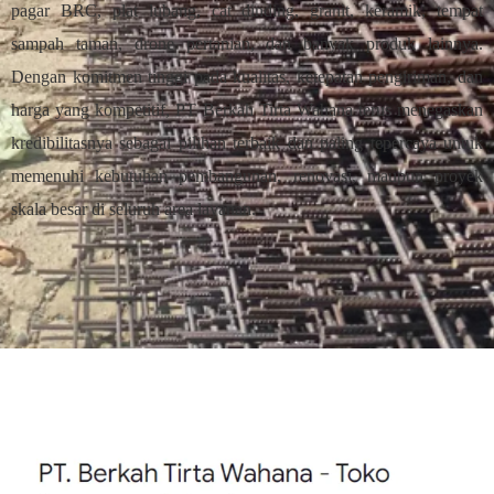
pagar BRC, plat lubang, cat dinding, granit, keramik, tempat
sampah taman, drone pertanian, dan banyak produk lainnya.
Dengan komitmen tinggi pada kualitas, ketepatan pengiriman, dan
harga yang kompetitif, PT Berkah Tirta Wahana terus menegaskan
kredibilitasnya sebagai pilihan terbaik dan paling tepercaya untuk
memenuhi kebutuhan pembangunan, renovasi, maupun proyek
skala besar di seluruh area layanan.