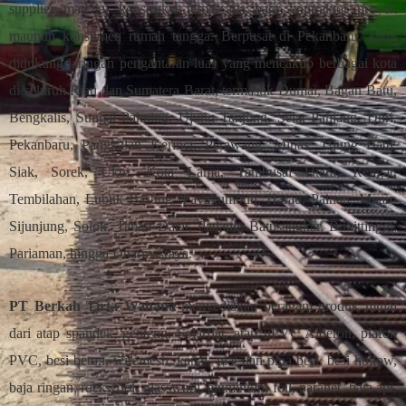
supplier material konstruksi terpercaya bagi kontraktor proyek
maupun konsumen rumah tangga. Berpusat di Pekanbaru, kami
didukung jaringan pengantaran luas yang mencakup berbagai kota
di seluruh Riau dan Sumatera Barat, termasuk Dumai, Bagan Batu,
Bengkalis, Sungai Pakning, Ujung Tanjung, Selat Panjang, Duri,
Pekanbaru, Pangkalan Kerinci, Perawang, Minas, Ujung Batu,
Siak, Sorek, Ukui, Kota Lama, Tambusai Utara, Rengat,
Tembilahan, Lubuk Basung, Payakumbuh, Harau, Painan, Muaro
Sijunjung, Solok, Tanah Datar, Padang, Batusangkar, Bukittinggi,
Pariaman, hingga Dharmasraya.
PT Berkah Tirta Wahana
menyediakan beragam produk mulai
dari atap spandek, genteng, Solarflat, atap uPVC Alderon, plafon
PVC, besi beton, wiremesh, kanal, plat dan pipa besi, besi hollow,
baja ringan, rockwool, glasswool, aluminium foil, paranet, bata api,