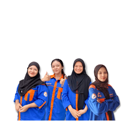
Dapatkan Penawaran Terbaik
untuk Besi Plat Perforated Hari
Ini!
Toko Bangunan Bintang Anugrah Pekanbaru siap
memberikan harga spesial untuk setiap pembelian Besi
Plat Lubang. Pesan sekarang dan dapatkan penawaran
terbaik untuk wilayah Riau & Sumatera Barat.
Dapatkan Penawaran Sekarang