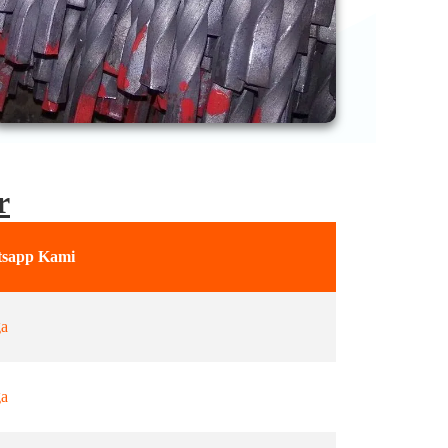
r
tsapp Kami
ga
ga