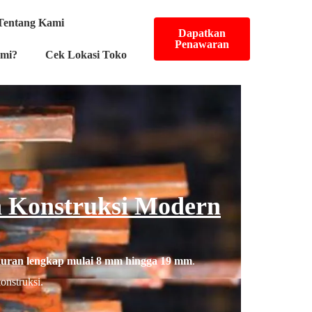
Tentang Kami
Dapatkan
Penawaran
ami?
Cek Lokasi Toko
n Konstruksi Modern
uran lengkap mulai 8 mm hingga 19 mm
.
onstruksi.