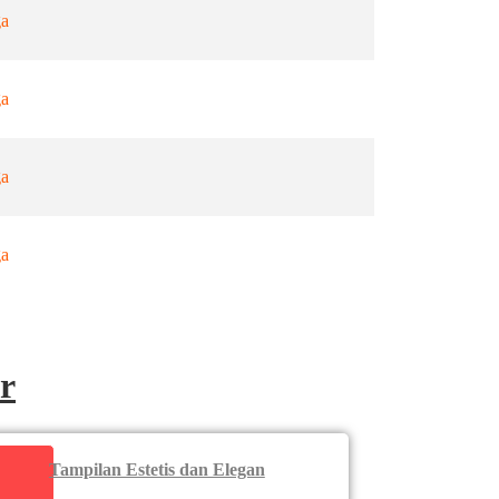
ga
ga
ga
ga
r
Tampilan Estetis dan Elegan