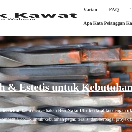
Varian
FAQ
Apa Kata Pelanggan K
oh & Estetis untuk Kebutuha
o terdekat
, kami menyediakan
Besi Nako Ulir berkualitas
dengan
uk
ompetitif, cocok untuk kebutuhan pagar, teralis, dan berbagai proyek k